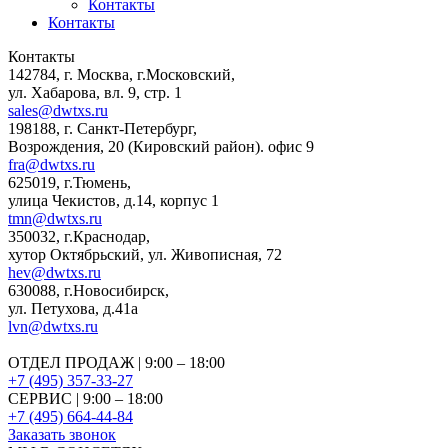
Контакты
Контакты
Контакты
142784
,
г. Москва, г.Московский
,
ул. Хабарова, вл. 9, стр. 1
sales@dwtxs.ru
198188
,
г. Санкт-Петербург
,
Возрождения, 20 (Кировский район). офис 9
fra@dwtxs.ru
625019
,
г.Тюмень
,
улица Чекистов, д.14, корпус 1
tmn@dwtxs.ru
350032
,
г.Краснодар
,
хутор Октябрьский, ул. Живописная, 72
hev@dwtxs.ru
630088
,
г.Новосибирск
,
ул. Петухова, д.41а
lvn@dwtxs.ru
ОТДЕЛ ПРОДАЖ | 9:00 – 18:00
+7 (495) 357-33-27
СЕРВИС | 9:00 – 18:00
+7 (495) 664-44-84
Заказать звонок