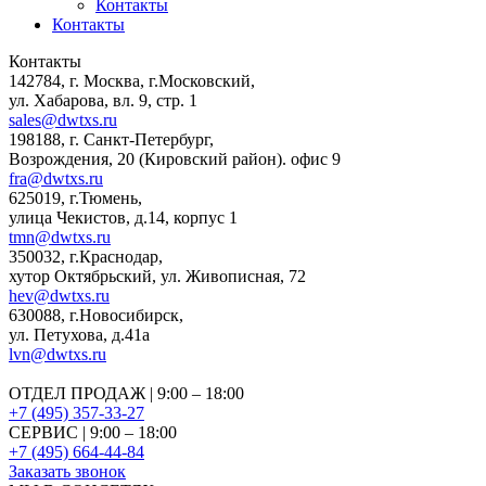
Контакты
Контакты
Контакты
142784
,
г. Москва, г.Московский
,
ул. Хабарова, вл. 9, стр. 1
sales@dwtxs.ru
198188
,
г. Санкт-Петербург
,
Возрождения, 20 (Кировский район). офис 9
fra@dwtxs.ru
625019
,
г.Тюмень
,
улица Чекистов, д.14, корпус 1
tmn@dwtxs.ru
350032
,
г.Краснодар
,
хутор Октябрьский, ул. Живописная, 72
hev@dwtxs.ru
630088
,
г.Новосибирск
,
ул. Петухова, д.41а
lvn@dwtxs.ru
ОТДЕЛ ПРОДАЖ | 9:00 – 18:00
+7 (495) 357-33-27
СЕРВИС | 9:00 – 18:00
+7 (495) 664-44-84
Заказать звонок