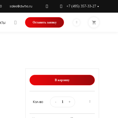
+7 (495) 357-33-27
00
sales@dwtxs.ru
Оставить заявку
КТЫ
В корзину
-
+
Кол-во