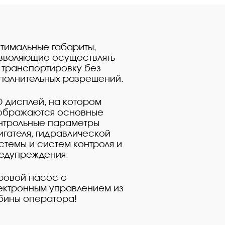
тимальные габариты,
зволяющие осуществлять
 транспортировку без
полнительных разрешений.
D дисплей, на котором
ображаются основные
нтрольные параметры
игателя, гидравлической
стемы и систем контроля и
едупреждения.
ровой насос с
ектронным управлением из
бины оператора!