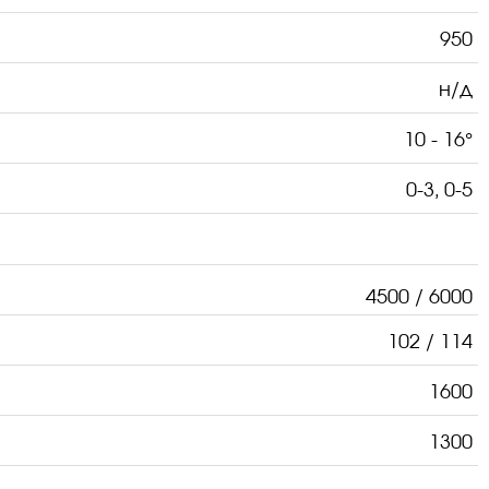
950
н/д
10 - 16°
0-3, 0-5
4500 / 6000
102 / 114
1600
1300
тяги до 180 тонн. Регулировка тягой