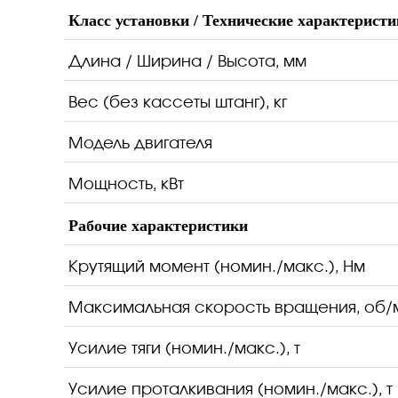
Предлагаем Вашему вниманию инноваци
Класс установки / Технические характерист
горизонтально-направленного бурения 
технологий одного из ведущих производи
Длина / Ширина / Высота, мм
Также при разработке данной модели б
компаний, имеющих огромный опыт экспл
Вес (без кассеты штанг), кг
Технические возможности прокладки трубопр
Модель двигателя
Мощность, кВт
Диаметр трубы, мм
Ф315
Ф500
Ф
Рабочие характеристики
Длина прокладки трубопровода, м
1300
1000
9
Крутящий момент (номин./макс.), Нм
Максимальная скорость вращения, об/
Усилие тяги (номин./макс.), т
Усилие проталкивания (номин./макс.), т