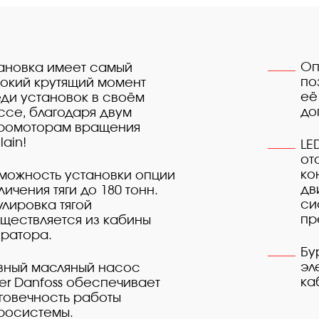
обеспечивает долговечность работы
телем и кондиционером..
Оп
ановка имеет самый
основные контрольные параметры двигателя,
по
окий крутящий момент
роля и предупреждения.
её
ди установок в своём
ием из кабины оператора
до
ссе, благодаря двум
ромоторам вращения
lain!
LE
от
ко
можность установки опции
дв
личения тяги до 180 тонн.
си
улировка тягой
пр
ществляется из кабины
ратора.
Бу
эл
вный масляный насос
ка
er Danfoss обеспечивает
говечность работы
росистемы.