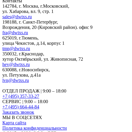
Контакты
142784
,
г. Москва, г.Московский
,
ул. Хабарова, вл. 9, стр. 1
sales@dwtxs.ru
198188
,
г. Санкт-Петербург
,
Возрождения, 20 (Кировский район). офис 9
fra@dwtxs.ru
625019
,
г.Тюмень
,
улица Чекистов, д.14, корпус 1
tmn@dwtxs.ru
350032
,
г.Краснодар
,
хутор Октябрьский, ул. Живописная, 72
hev@dwtxs.ru
630088
,
г.Новосибирск
,
ул. Петухова, д.41а
lvn@dwtxs.ru
ОТДЕЛ ПРОДАЖ | 9:00 – 18:00
+7 (495) 357-33-27
СЕРВИС | 9:00 – 18:00
+7 (495) 664-44-84
Заказать звонок
МЫ В СОЦСЕТЯХ
Карта сайта
Политика конфиденциальности