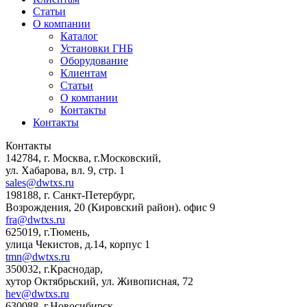
Статьи
О компании
Каталог
Установки ГНБ
Оборудование
Клиентам
Статьи
О компании
Контакты
Контакты
Контакты
142784
,
г. Москва, г.Московский
,
ул. Хабарова, вл. 9, стр. 1
sales@dwtxs.ru
198188
,
г. Санкт-Петербург
,
Возрождения, 20 (Кировский район). офис 9
fra@dwtxs.ru
625019
,
г.Тюмень
,
улица Чекистов, д.14, корпус 1
tmn@dwtxs.ru
350032
,
г.Краснодар
,
хутор Октябрьский, ул. Живописная, 72
hev@dwtxs.ru
630088
,
г.Новосибирск
,