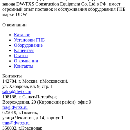
завода DW/TXS Construction Equipment Co. Ltd в РФ, имеет
огромный опыт поставок и обслуживания оборудования ГНБ
марки DDW
О компании
Каталог
Установки ГНБ
Оборудование
Клиентам
Статьи
О компании
Контакты
Контакты
142784
,
г. Москва, г.Московский
,
ул. Хабарова, вл. 9, стр. 1
sales@dwtxs.ru
198188
,
г. Санкт-Петербург
,
Возрождения, 20 (Кировский район). офис 9
fra@dwtxs.ru
625019
,
г.Тюмень
,
улица Чекистов, д.14, корпус 1
tmn@dwtxs.ru
350032
,
г.Краснодар
,