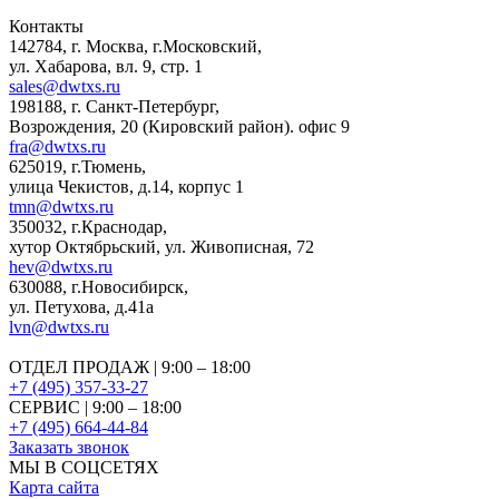
Контакты
142784
,
г. Москва, г.Московский
,
ул. Хабарова, вл. 9, стр. 1
sales@dwtxs.ru
198188
,
г. Санкт-Петербург
,
Возрождения, 20 (Кировский район). офис 9
fra@dwtxs.ru
625019
,
г.Тюмень
,
улица Чекистов, д.14, корпус 1
tmn@dwtxs.ru
350032
,
г.Краснодар
,
хутор Октябрьский, ул. Живописная, 72
hev@dwtxs.ru
630088
,
г.Новосибирск
,
ул. Петухова, д.41а
lvn@dwtxs.ru
ОТДЕЛ ПРОДАЖ | 9:00 – 18:00
+7 (495) 357-33-27
СЕРВИС | 9:00 – 18:00
+7 (495) 664-44-84
Заказать звонок
МЫ В СОЦСЕТЯХ
Карта сайта