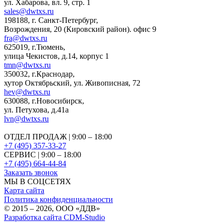
ул. Хабарова, вл. 9, стр. 1
sales@dwtxs.ru
198188
,
г. Санкт-Петербург
,
Возрождения, 20 (Кировский район). офис 9
fra@dwtxs.ru
625019
,
г.Тюмень
,
улица Чекистов, д.14, корпус 1
tmn@dwtxs.ru
350032
,
г.Краснодар
,
хутор Октябрьский, ул. Живописная, 72
hev@dwtxs.ru
630088
,
г.Новосибирск
,
ул. Петухова, д.41а
lvn@dwtxs.ru
ОТДЕЛ ПРОДАЖ | 9:00 – 18:00
+7 (495) 357-33-27
СЕРВИС | 9:00 – 18:00
+7 (495) 664-44-84
Заказать звонок
МЫ В СОЦСЕТЯХ
Карта сайта
Политика конфиденциальности
© 2015 – 2026, OOO «ДДВ»
Разработка сайта CDM-Studio