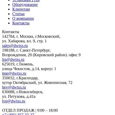
Оборудование
Клиентам
Статьи
О компании
Контакты
Контакты
142784
,
г. Москва, г.Московский
,
ул. Хабарова, вл. 9, стр. 1
sales@dwtxs.ru
198188
,
г. Санкт-Петербург
,
Возрождения, 20 (Кировский район). офис 9
fra@dwtxs.ru
625019
,
г.Тюмень
,
улица Чекистов, д.14, корпус 1
tmn@dwtxs.ru
350032
,
г.Краснодар
,
хутор Октябрьский, ул. Живописная, 72
hev@dwtxs.ru
630088
,
г.Новосибирск
,
ул. Петухова, д.41а
lvn@dwtxs.ru
ОТДЕЛ ПРОДАЖ | 9:00 – 18:00
+7 (495) 357-33-27