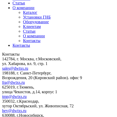
Статьи
О компании
Каталог
Установки ГНБ
Оборудование
Клиентам
Статьи
О компании
Контакты
Контакты
Контакты
142784
,
г. Москва, г.Московский
,
ул. Хабарова, вл. 9, стр. 1
sales@dwtxs.ru
198188
,
г. Санкт-Петербург
,
Возрождения, 20 (Кировский район). офис 9
fra@dwtxs.ru
625019
,
г.Тюмень
,
улица Чекистов, д.14, корпус 1
tmn@dwtxs.ru
350032
,
г.Краснодар
,
хутор Октябрьский, ул. Живописная, 72
hev@dwtxs.ru
630088
,
г.Новосибирск
,