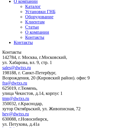
О компании
Каталог
Установки ГНБ
Оборудование
Клиентам
Статьи
О компании
Контакты
Контакты
Контакты
142784
,
г. Москва, г.Московский
,
ул. Хабарова, вл. 9, стр. 1
sales@dwtxs.ru
198188
,
г. Санкт-Петербург
,
Возрождения, 20 (Кировский район). офис 9
fra@dwtxs.ru
625019
,
г.Тюмень
,
улица Чекистов, д.14, корпус 1
tmn@dwtxs.ru
350032
,
г.Краснодар
,
хутор Октябрьский, ул. Живописная, 72
hev@dwtxs.ru
630088
,
г.Новосибирск
,
ул. Петухова, д.41а