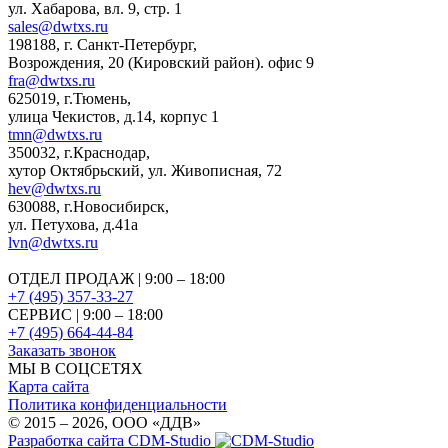
ул. Хабарова, вл. 9, стр. 1
sales@dwtxs.ru
198188
,
г. Санкт-Петербург
,
Возрождения, 20 (Кировский район). офис 9
fra@dwtxs.ru
625019
,
г.Тюмень
,
улица Чекистов, д.14, корпус 1
tmn@dwtxs.ru
350032
,
г.Краснодар
,
хутор Октябрьский, ул. Живописная, 72
hev@dwtxs.ru
630088
,
г.Новосибирск
,
ул. Петухова, д.41а
lvn@dwtxs.ru
ОТДЕЛ ПРОДАЖ | 9:00 – 18:00
+7 (495) 357-33-27
СЕРВИС | 9:00 – 18:00
+7 (495) 664-44-84
Заказать звонок
МЫ В СОЦСЕТЯХ
Карта сайта
Политика конфиденциальности
© 2015 – 2026, OOO «ДДВ»
Разработка сайта CDM-Studio