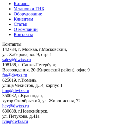
Каталог
Установки ГНБ
Оборудование
Клиентам
Статьи
О компании
Контакты
Контакты
142784
,
г. Москва, г.Московский
,
ул. Хабарова, вл. 9, стр. 1
sales@dwtxs.ru
198188
,
г. Санкт-Петербург
,
Возрождения, 20 (Кировский район). офис 9
fra@dwtxs.ru
625019
,
г.Тюмень
,
улица Чекистов, д.14, корпус 1
tmn@dwtxs.ru
350032
,
г.Краснодар
,
хутор Октябрьский, ул. Живописная, 72
hev@dwtxs.ru
630088
,
г.Новосибирск
,
ул. Петухова, д.41а
lvn@dwtxs.ru