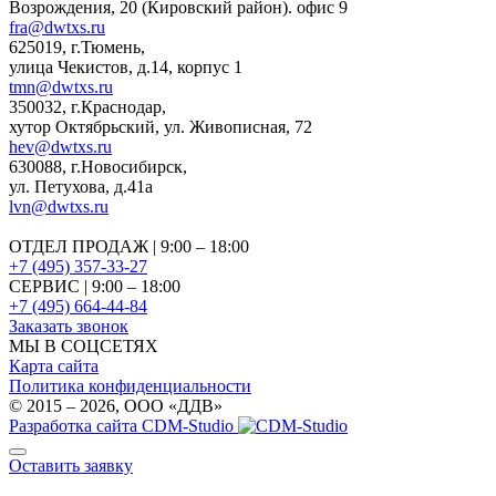
Возрождения, 20 (Кировский район). офис 9
fra@dwtxs.ru
625019
,
г.Тюмень
,
улица Чекистов, д.14, корпус 1
tmn@dwtxs.ru
350032
,
г.Краснодар
,
хутор Октябрьский, ул. Живописная, 72
hev@dwtxs.ru
630088
,
г.Новосибирск
,
ул. Петухова, д.41а
lvn@dwtxs.ru
ОТДЕЛ ПРОДАЖ | 9:00 – 18:00
+7 (495) 357-33-27
СЕРВИС | 9:00 – 18:00
+7 (495) 664-44-84
Заказать звонок
МЫ В СОЦСЕТЯХ
Карта сайта
Политика конфиденциальности
© 2015 – 2026, OOO «ДДВ»
Разработка сайта CDM-Studio
Оставить заявку