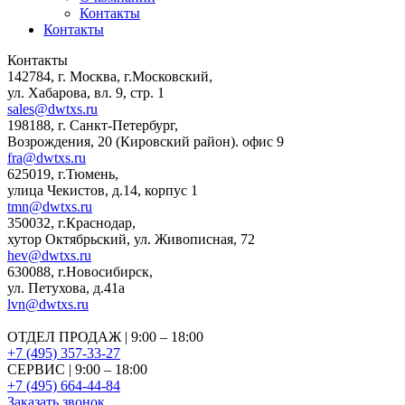
Контакты
Контакты
Контакты
142784
,
г. Москва, г.Московский
,
ул. Хабарова, вл. 9, стр. 1
sales@dwtxs.ru
198188
,
г. Санкт-Петербург
,
Возрождения, 20 (Кировский район). офис 9
fra@dwtxs.ru
625019
,
г.Тюмень
,
улица Чекистов, д.14, корпус 1
tmn@dwtxs.ru
350032
,
г.Краснодар
,
хутор Октябрьский, ул. Живописная, 72
hev@dwtxs.ru
630088
,
г.Новосибирск
,
ул. Петухова, д.41а
lvn@dwtxs.ru
ОТДЕЛ ПРОДАЖ | 9:00 – 18:00
+7 (495) 357-33-27
СЕРВИС | 9:00 – 18:00
+7 (495) 664-44-84
Заказать звонок