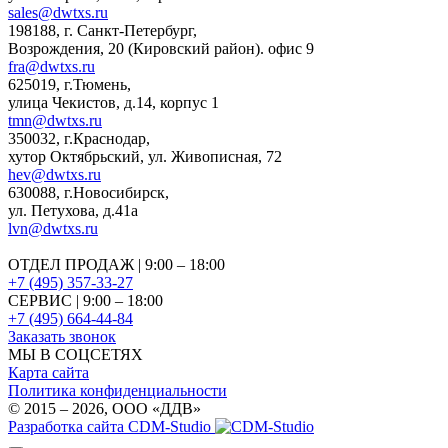
sales@dwtxs.ru
198188
,
г. Санкт-Петербург
,
Возрождения, 20 (Кировский район). офис 9
fra@dwtxs.ru
625019
,
г.Тюмень
,
улица Чекистов, д.14, корпус 1
tmn@dwtxs.ru
350032
,
г.Краснодар
,
хутор Октябрьский, ул. Живописная, 72
hev@dwtxs.ru
630088
,
г.Новосибирск
,
ул. Петухова, д.41а
lvn@dwtxs.ru
ОТДЕЛ ПРОДАЖ | 9:00 – 18:00
+7 (495) 357-33-27
СЕРВИС | 9:00 – 18:00
+7 (495) 664-44-84
Заказать звонок
МЫ В СОЦСЕТЯХ
Карта сайта
Политика конфиденциальности
© 2015 – 2026, OOO «ДДВ»
Разработка сайта CDM-Studio