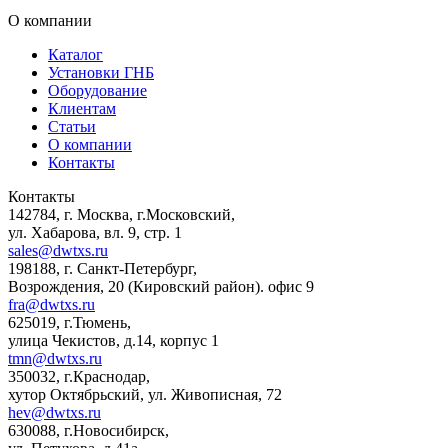
О компании
Каталог
Установки ГНБ
Оборудование
Клиентам
Статьи
О компании
Контакты
Контакты
142784
,
г. Москва, г.Московский
,
ул. Хабарова, вл. 9, стр. 1
sales@dwtxs.ru
198188
,
г. Санкт-Петербург
,
Возрождения, 20 (Кировский район). офис 9
fra@dwtxs.ru
625019
,
г.Тюмень
,
улица Чекистов, д.14, корпус 1
tmn@dwtxs.ru
350032
,
г.Краснодар
,
хутор Октябрьский, ул. Живописная, 72
hev@dwtxs.ru
630088
,
г.Новосибирск
,