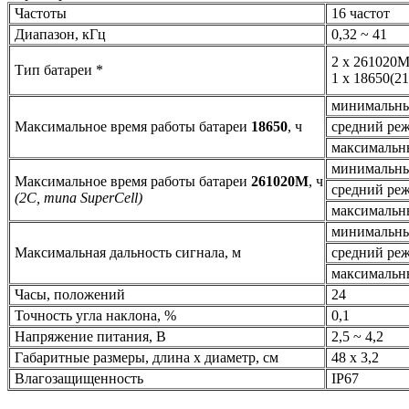
Частоты
16 частот
Диапазон, кГц
0,32 ~ 41
2 х 261020
Тип батареи *
1 х 18650(21
минимальны
Максимальное время работы батареи
18650
, ч
средний ре
максимальн
минимальны
Максимальное время работы батареи
261020М
, ч
средний ре
(2C, типа SuperCell)
максимальн
минимальны
Максимальная дальность сигнала, м
средний ре
максимальн
Часы, положений
24
Точность угла наклона, %
0,1
Напряжение питания, В
2,5 ~ 4,2
Габаритные размеры, длина х диаметр, см
48 х 3,2
Влагозащищенность
IP67